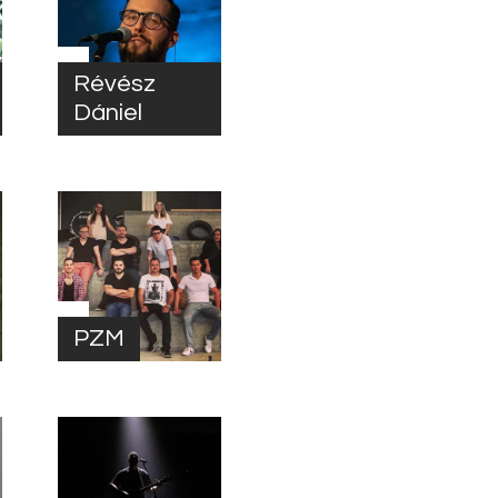
Révész
Dániel
PZM