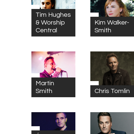
Tim Hughes
& Worship
Kim Walker-
Central
Smith
Martin
Smith
Chris Tomlin