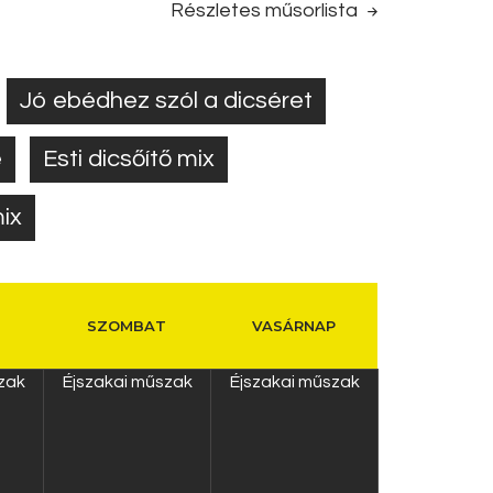
Részletes műsorlista
Jó ebédhez szól a dicséret
e
Esti dicsőítő mix
mix
SZOMBAT
VASÁRNAP
zak
Éjszakai műszak
Éjszakai műszak