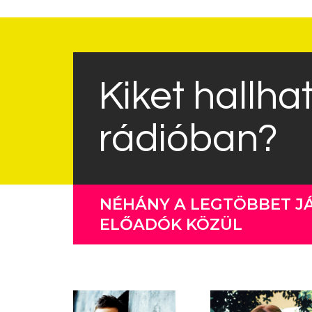
Kiket hallha
rádióban?
NÉHÁNY A LEGTÖBBET J
ELŐADÓK KÖZÜL