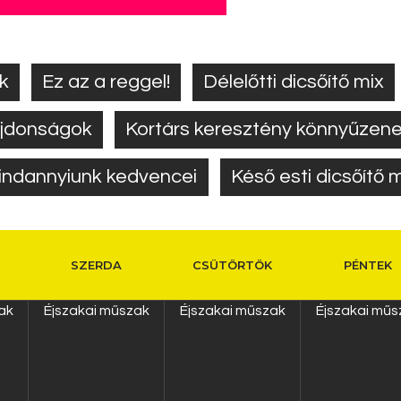
k
Ez az a reggel!
Délelőtti dicsőítő mix
 újdonságok
Kortárs keresztény könnyűzen
indannyiunk kedvencei
Késő esti dicsőítő 
SZERDA
CSÜTÖRTÖK
PÉNTEK
ak
Éjszakai műszak
Éjszakai műszak
Éjszakai műs