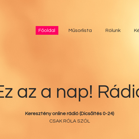
Főoldal
Műsorlista
Főoldal
Műsorlista
Rólunk
Ké
Rólunk
Kérdőív
Kapcsolat
Ez az a nap! Rádi
Támogatás
Ez az a nap!
Keresztény online rádió (Dicsőítés 0-24)
CSAK RÓLA SZÓL