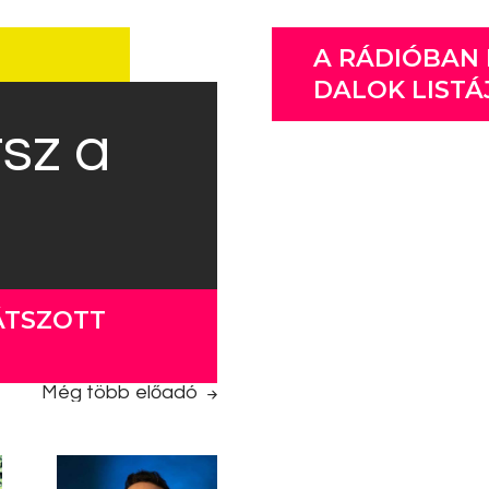
A RÁDIÓBAN
DALOK LISTÁ
tsz a
ÁTSZOTT
Még több előadó