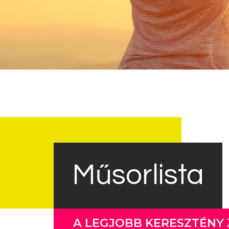
Műsorlista
A LEGJOBB KERESZTÉNY 