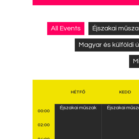
All Events
Éjszakai műsza
Magyar és külföldi
M
HÉTFŐ
KEDD
Éjszakai műszak
Éjszakai műsz
00:00
02:00
04:00