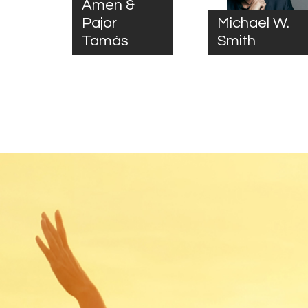
Ámen &
Pajor
Michael W.
Tamás
Smith