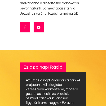
amikor ebbe a dicsőítésbe másokat is
bevonhatunk. Jó megtapasztalni a
Jézushoz való tartozás harmóniáját."
Ez az a nap! Rádió
Az Ez az a nap! Rádióban a nap 24
órájában szól a legjobb
keresztény könnyűzene, modern
gospel és dicsőítés. A dalok
összeállításakor különösen
figyelünk arra, hogy az Ez az a