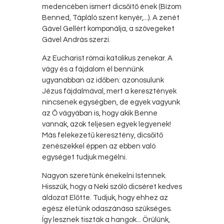
medencében ismert dicsőítő ének (Bízom
Benned, Tápláló szent kenyér,...). A zenét
Gável Gellért komponálja, a szövegeket
Gável András szerzi.
Az Eucharist római katolikus zenekar. A
vágy és a fájdalom él bennünk
ugyanabban az időben: azonosulunk
Jézus fájdalmával, mert a keresztények
nincsenek egységben, de egyek vagyunk
az Ő vágyában is, hogy akik Benne
vannak, azok teljesen egyek legyenek!
Más felekezetű keresztény, dicsőítő
zenészekkel éppen az ebben való
egységet tudjuk megélni.
Nagyon szeretünk énekelni Istennek.
Hisszük, hogy a Neki szóló dicséret kedves
áldozat Előtte. Tudjuk, hogy ehhez az
egész életünk odaszánása szükséges.
Így lesznek tiszták a hangok... Örülünk,