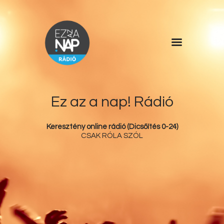
Főoldal
Műsorlista
Rólunk
Ez az a nap! Rádió
Kérdőív
Keresztény online rádió (Dicsőítés 0-24)
Kapcsolat
CSAK RÓLA SZÓL
Támogatás
Ez az a nap!