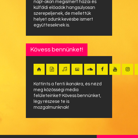
nap!-okon megismert hazai és
külföldi előadók hangsúlyosan
szerepeljenek, de mellettük
helyet adunk kevésbe ismert
együtteseknek is.
Kövess bennünket!
Kattints a fenti ikonokra, és nézd
meg közösségi média
felületeinket! Kövess bennünket,
légy részese te is
mozgalmunknak!