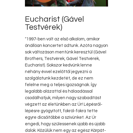
Eucharist (Gável
Testvérek)
"1997-ben volt az első alkalom, amikor
önállóan koncertet adtunk. Azóta nagyon
sok változáson mentünk keresztül (Gável
Brothers, Testvérek, Gável Testvérek,
Eucharist). Sokszor kedvünk lenne
néhány évvel ezelőttől jegyezni a
szolgálatunk kezdetét, de ez nem
felelne meg a teljes igazságnak. Így
legalább alázattal és hálaadással
csodálhatjuk, milyen nagy szabadítást
végzett az életünkben az Úr! Lépésről-
lépésre gyógyított, fokról-fokra tette
egyre dicsőítőbbé a szívünket. Az Úr
engedi, hogy szülessenek újabb és újabb
dalok. Közülük nem egy az egész Kárpát-