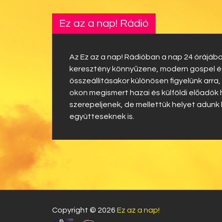
Ez az a nap! Rádió
Az Ez az a nap! Rádióban a nap 24 órájába
keresztény könnyűzene, modern gospel és 
összeállításakor különösen figyelünk arra,
okon megismert hazai és külföldi előadók
szerepeljenek, de mellettük helyet adunk
együtteseknek is.
Copyright © 2026
Ez az a nap!