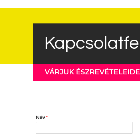
Kapcsolatfe
VÁRJUK ÉSZREVÉTELEIDE
Név
*