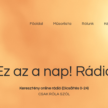
Főoldal
Műsorlista
Főoldal
Műsorlista
Rólunk
Ké
Rólunk
Kérdőív
Kapcsolat
Ez az a nap! Rádi
Támogatás
Ez az a nap!
Keresztény online rádió (Dicsőítés 0-24)
CSAK RÓLA SZÓL