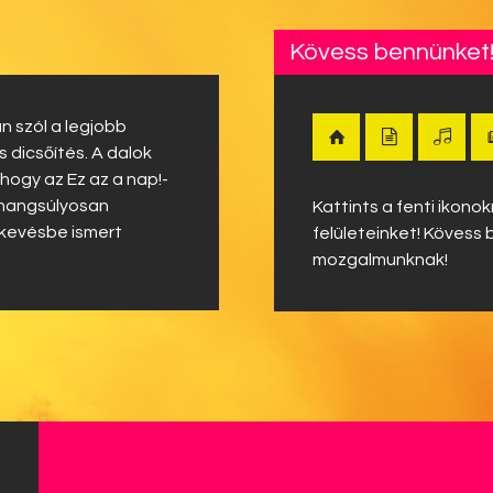
Kövess bennünket
n szól a legjobb
dicsőítés. A dalok
 hogy az Ez az a nap!-
 hangsúlyosan
Kattints a fenti ikon
 kevésbe ismert
felületeinket! Kövess 
mozgalmunknak!