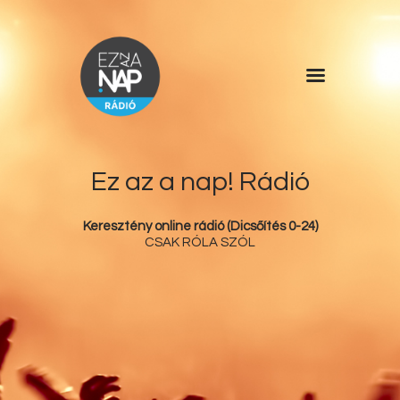
Főoldal
Műsorlista
Rólunk
Ez az a nap! Rádió
Kérdőív
Keresztény online rádió (Dicsőítés 0-24)
Kapcsolat
CSAK RÓLA SZÓL
Támogatás
Ez az a nap!