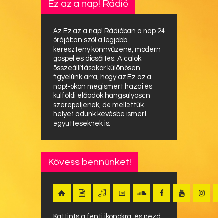
Ez az a nap! Rádió
Az Ez az a nap! Rádióban a nap 24
órájában szól a legjobb
keresztény könnyűzene, modern
gospel és dicsőítés. A dalok
összeállításakor különösen
figyelünk arra, hogy az Ez az a
nap!-okon megismert hazai és
külföldi előadók hangsúlyosan
szerepeljenek, de mellettük
helyet adunk kevésbe ismert
együtteseknek is.
Kövess bennünket!
Kattints a fenti ikonokra, és nézd