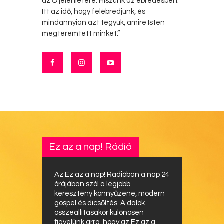
az Ő jelenlétére. Hiszünk az ébredésben.
Itt az idő, hogy felébredjünk, és
mindannyian azt tegyük, amire Isten
megteremtett minket.”
Ez az a nap! Rádió
Az Ez az a nap! Rádióban a nap 24
órájában szól a legjobb
keresztény könnyűzene, modern
gospel és dicsőítés. A dalok
összeállításakor különösen
figyelünk arra, hogy az Ez az a