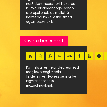
nap!-okon megismert hazai és
külföldi előadók hangsúlyosan
szerepeljenek, de mellettük
helyet adunk kevésbe ismert
együtteseknek is.
Kövess bennünket!
Kattints a fenti ikonokra, és nézd
meg közösségi média
felületeinket! Kövess bennünket,
légy részese te is
mozgalmunknak!