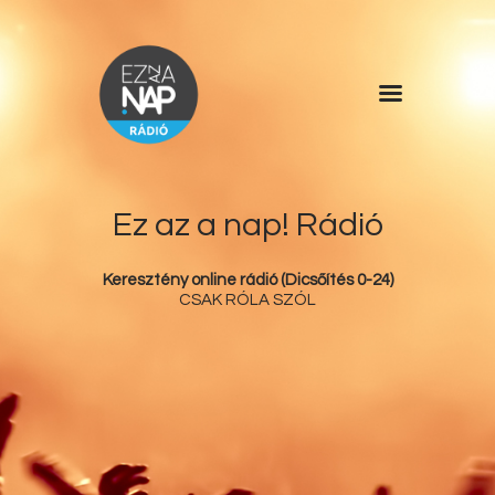
Főoldal
Műsorlista
Rólunk
Ez az a nap! Rádió
Kérdőív
Keresztény online rádió (Dicsőítés 0-24)
Kapcsolat
CSAK RÓLA SZÓL
Támogatás
Ez az a nap!