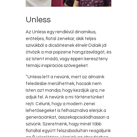
Unless
Az Unless egy rendkívül dinamikus,
erőteljes, fiatal zenekar, akik teljes
szívükből a dicsőítésnek élnek! Dalaik jól
ötvözik a mai popzene hangzásvilágát, és
az Istent imádó, vagy éppen keresztény
témájú inspirációs szövegeket.
“Unless lett a nevünk, mert az álmaink
feledésbe merülhetnek, hacsak nem
Isten azt mondja, hogy kezdjük újra, ne
adjuk fel. A nevünk a mi történetünket
rejti. Célunk, hogy a modern zenei
lehetőségeket is felhasználva elérjük a
generációnkat, összekapcsolódhasson a
szívünk. Szeretnénk, hogy minél több
fiatallal együtt felszabadultan reagáljunk