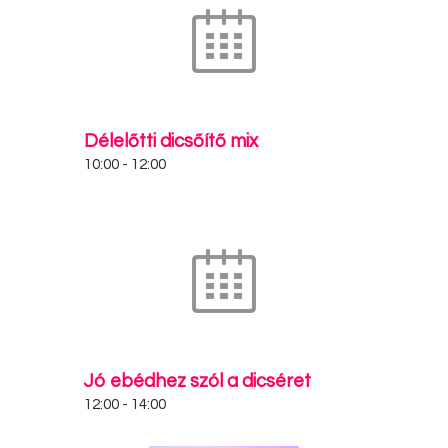
Délelőtti dicsőítő mix
10:00
-
12:00
Jó ebédhez szól a dicséret
12:00
-
14:00