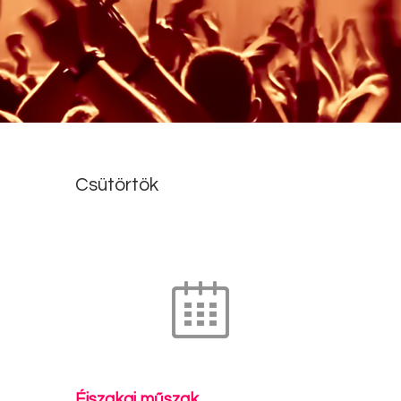
Csütörtök
Éjszakai műszak