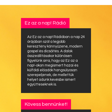
Ez az a nap! Rádió
Az Ez az a nap! Rádióban a nap 24
órájában szól a legjobb
keresztény könnyűzene, modern
gospel és dicsőítés. A dalok
összeállításakor különösen
figyelünk arra, hogy az Ez az a
nap!-okon megismert hazai és
külföldi előadók hangsúlyosan
szerepeljenek, de mellettük
helyet adunk kevésbe ismert
együtteseknek is.
Kövess bennünket!