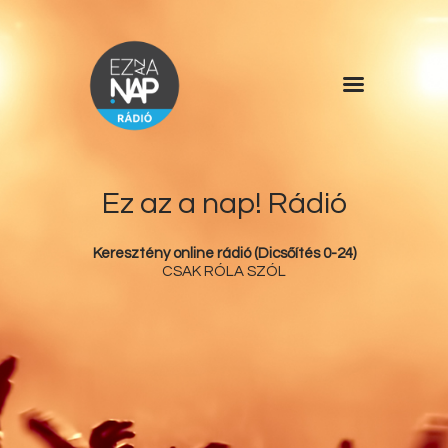
Főoldal
Műsorlista
Rólunk
Ez az a nap! Rádió
Kérdőív
Keresztény online rádió (Dicsőítés 0-24)
Kapcsolat
CSAK RÓLA SZÓL
Támogatás
Ez az a nap!