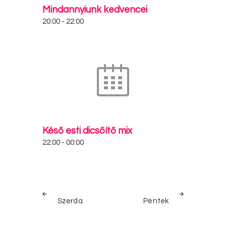
Mindannyiunk kedvencei
20:00
-
22:00
Késő esti dicsőítő mix
22:00
-
00:00
Bejegyzés
PREV
NEXT
navigáció
Szerda
Péntek
POST
POST