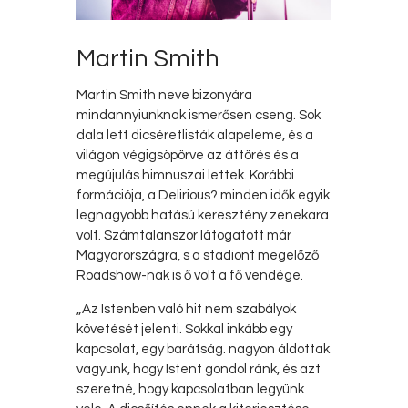
Martin Smith
Martin Smith neve bizonyára
mindannyiunknak ismerősen cseng. Sok
dala lett dicséretlisták alapeleme, és a
világon végigsöpörve az áttörés és a
megújulás himnuszai lettek. Korábbi
formációja, a Delirious? minden idők egyik
legnagyobb hatású keresztény zenekara
volt. Számtalanszor látogatott már
Magyarországra, s a stadiont megelőző
Roadshow-nak is ő volt a fő vendége.
„Az Istenben való hit nem szabályok
követését jelenti. Sokkal inkább egy
kapcsolat, egy barátság. nagyon áldottak
vagyunk, hogy Istent gondol ránk, és azt
szeretné, hogy kapcsolatban legyünk