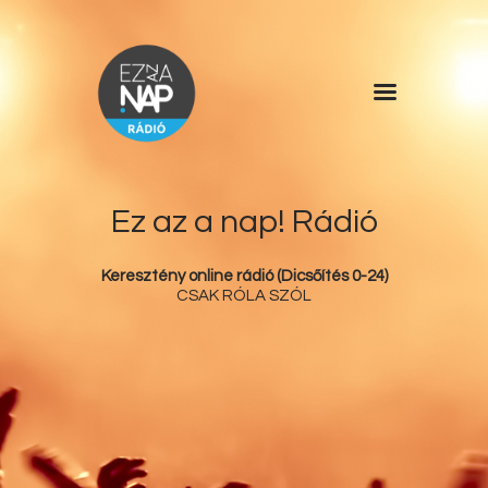
Főoldal
Műsorlista
Rólunk
Ez az a nap! Rádió
Kérdőív
Keresztény online rádió (Dicsőítés 0-24)
Kapcsolat
CSAK RÓLA SZÓL
Támogatás
Ez az a nap!