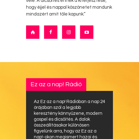
vele. A dicsőítés ennek a kiterjesztése,
hogy éjjel és nappal köszönetet mondunk
mindazért amit tőle kapunk.”
Ez az a nap! Rádió
Az Ez az a nap! Rádióban a nap 24
órájában szól a legjobb
keresztény könnyűzene, modern
gospel és dicsőítés. A dalok
összeállításakor különösen
figyelünk arra, hogy az Ez az a
nap!-okon megismert hazai és