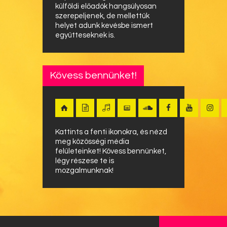
külföldi előadók hangsúlyosan
szerepeljenek, de mellettük
helyet adunk kevésbe ismert
együtteseknek is.
Kövess bennünket!
Kattints a fenti ikonokra, és nézd
meg közösségi média
felületeinket! Kövess bennünket,
légy részese te is
mozgalmunknak!