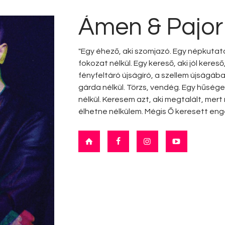
Ámen & Pajo
"Egy éhező, aki szomjazó. Egy népkutat
fokozat nélkül. Egy kereső, aki jól kereső,
fényfeltáró újságíró, a szellem újságába
gárda nélkül. Törzs, vendég. Egy hűséges
nélkül. Keresem azt, aki megtalált, mer
élhetne nélkülem. Mégis Ő keresett eng