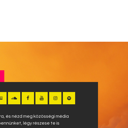
!
okra, és nézd meg közösségi média
bennünket, légy részese te is