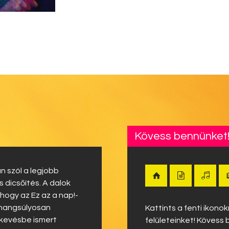
Kövess bennünket
n szól a legjobb
dicsőítés. A dalok
 hogy az Ez az a nap!-
 hangsúlyosan
Kattints a fenti ikon
 kevésbe ismert
felületeinket! Kövess 