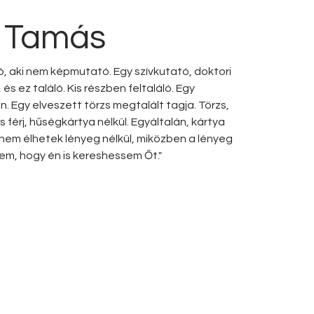
r Tamás
ó, aki nem képmutató. Egy szívkutató, doktori
 és ez találó. Kis részben feltaláló. Egy
n. Egy elveszett törzs megtalált tagja. Törzs,
 férj, hűségkártya nélkül. Egyáltalán, kártya
t nem élhetek lényeg nélkül, miközben a lényeg
em, hogy én is kereshessem Őt."