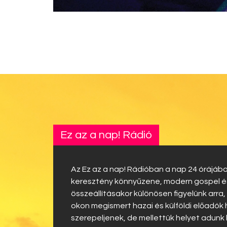
Ez az a nap! Rádió
Az Ez az a nap! Rádióban a nap 24 órájába
keresztény könnyűzene, modern gospel és 
összeállításakor különösen figyelünk arra,
okon megismert hazai és külföldi előadók
szerepeljenek, de mellettük helyet adunk