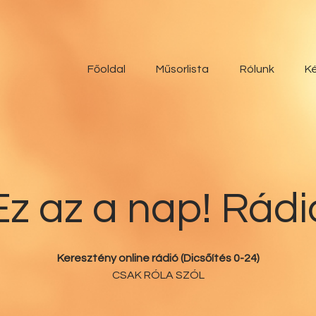
Főoldal
Műsorlista
Főoldal
Műsorlista
Rólunk
Ké
Rólunk
Kérdőív
Kapcsolat
Ez az a nap! Rádi
Támogatás
Ez az a nap!
Keresztény online rádió (Dicsőítés 0-24)
CSAK RÓLA SZÓL