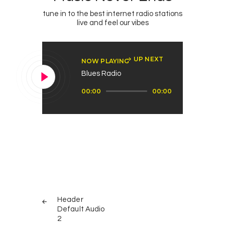
tune in to the best internet radio stations
live and feel our vibes
UP NEXT
NOW PLAYING
Blues Radio
Audió
00:00
00:00
lejátszó
Bejegyzés
PREV
navigáció
Header
POST
Default Audio
2