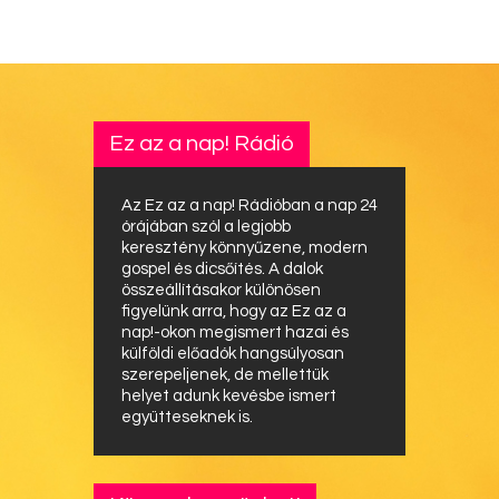
Ez az a nap! Rádió
Az Ez az a nap! Rádióban a nap 24
órájában szól a legjobb
keresztény könnyűzene, modern
gospel és dicsőítés. A dalok
összeállításakor különösen
figyelünk arra, hogy az Ez az a
nap!-okon megismert hazai és
külföldi előadók hangsúlyosan
szerepeljenek, de mellettük
helyet adunk kevésbe ismert
együtteseknek is.