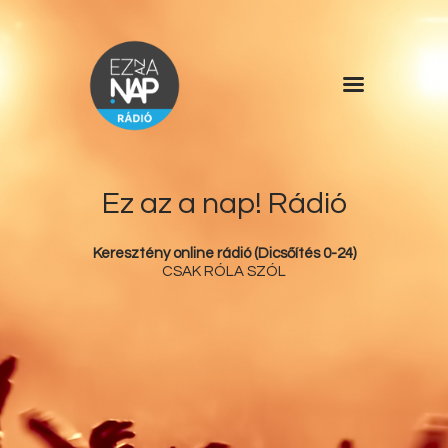
Főoldal
Műsorlista
Rólunk
Ez az a nap! Rádió
Kérdőív
Keresztény online rádió (Dicsőítés 0-24)
Kapcsolat
CSAK RÓLA SZÓL
Támogatás
Ez az a nap!